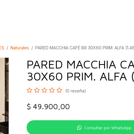
bados
Construcción
Inspírate
Quiénes so
ES
Naturales
PARED MACCHIA CAFÉ BR 30X60 PRIM. ALFA (1.4
PARED MACCHIA CA
30X60 PRIM. ALFA (
(0 reseña)
$
49.900,00
Consultar por WhatsApp