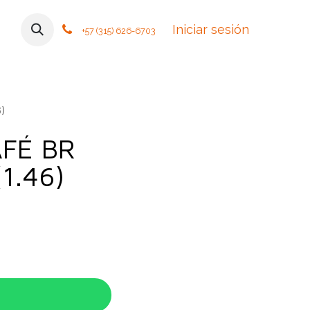
mos
Contáctanos
Foro
Cursos
Iniciar sesión
Tiendas
Política
+57 (315) 626-6703
6)
FÉ BR
1.46)